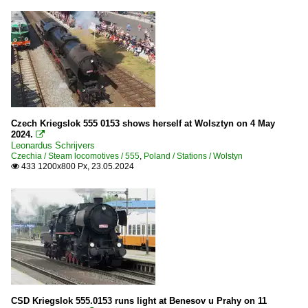
Czech Kriegslok 555 0153 shows herself at Wolsztyn on 4 May
2024.

Leonardus Schrijvers
Czechia / Steam locomotives / 555
,
Poland / Stations / Wolstyn
433 1200x800 Px, 23.05.2024

CSD Kriegslok 555.0153 runs light at Benesov u Prahy on 11