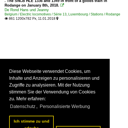
. The SNCB HLE 1336 and 1349 in front of a goods train in
Rodange on January 8th, 2018.

De Rond Hans und Jeanny
Belgium / Electric locomotives / Série 13
,
Luxembourg / Stations / Rodange
861 1200x782 Px, 11.01.2018


Diese Webseite verwendet Cookies, um
Inhalte und Anzeigen zu personalisieren und
Zugriffe zu analysieren. Mit der Nutzung
stimmen Sie der Verwendung von Cookies
zu. Mehr erfahren:
Datenschutz
,
Personalisierte Werbung
Ich stimme zu und