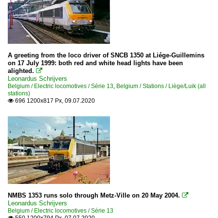
A greeting from the loco driver of SNCB 1350 at Liége-Guillemins
on 17 July 1999: both red and white head lights have been
alighted.

Leonardus Schrijvers
Belgium / Electric locomotives / Série 13
,
Belgium / Stations / Liège/Luik (all
stations)
696 1200x817 Px, 09.07.2020

NMBS 1353 runs solo through Metz-Ville on 20 May 2004.

Leonardus Schrijvers
Belgium / Electric locomotives / Série 13
550 1200x794 Px, 07.07.2020
