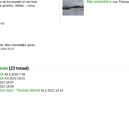
Mijn winterfoto's
n de locomotief en het huis
von Thoma
e groeten, Stefan ...
Stefan
0:45
in. Met vriendelijke groet,
7.2026 20:22
orum
(23 totaal)
dt
28.3.2026 7:49
dt
4.9.2013 19:21
013 18:07
012 18:59
 ons aan!
Thomas Wendt
-
16.2.2012 14:13