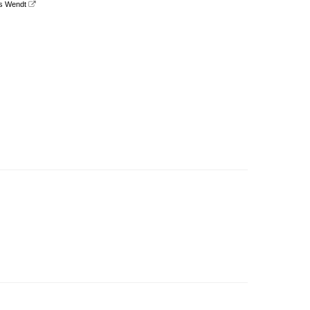
s Wendt
