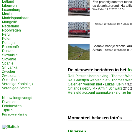
Letland
Een prachtig contrast tusse
Litouwen
op de achtergrond. Hartelijk
Luxemburg
Wohlfahrt 19.7.2026 10:51
Mexico
Modelspoorbaan
Mongolië
...
Stefan Wohlfahrt 19.7.2026 1
Nederland
Noorwegen
Peru
Polen
Portugal
Bedankt voor je reactie, Arm
Roemenië
Stefan ...
Stefan Wohlfahrt 11.
Rusland
Slowakije
Slovenië
Spanje
Sri Lanka
De nieuwste berichten in het
f
Zweden
Zwitserland
Rail-Pictures heropleving
Thomas Wen
-
Oekraïne
Re: Galerijen werken niet
Thomas Wen
-
Verenigd Koninkrijk
Galerijen werken niet
Lukas Klein
-
4.9.2
Verenigde Staten
Onlangs gebruikt
Armin Schwarz
-
27.8.2
Hersteld account aanmaken - sluit je bij
Nieuw toegevoegd
Diversen
Fotolocaties
Tijdlijn
Privacyverklaring
Momenteel bekeken foto's
Diversen