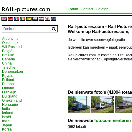
Forum
Contact
Colofon
Rail-pictures.com - Rail Pictur
Welkom op Rail-pictures.com,
Argentinië
de website over spoorwegfotografie.
Oostenrijk
Wit-Rusland
Iedereen kan meedoen – maak eenvoudig
België
Brazilië
Rail-pictures.com ist kostenlos. Die Rech
Canada
sie veröffentlicht hat. Copyright-Verstöß
China
Tsjechië
Denemarken
Egypte
Estland
Europa
Finland
De nieuwste foto's (41094 totaa
Frankrijk
Duitsland
Griekenland
Hongarije
India
Ierland
Israël
De nieuwste
fotocommentaren
Italië
Japan
(692 totaal)
Korea