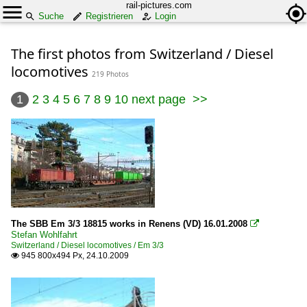
rail-pictures.com
Suche
Registrieren
Login
The first photos from Switzerland / Diesel
locomotives
219 Photos
1
2
3
4
5
6
7
8
9
10
next page
>>
The SBB Em 3/3 18815 works in Renens (VD) 16.01.2008

Stefan Wohlfahrt
Switzerland / Diesel locomotives / Em 3/3
945 800x494 Px, 24.10.2009
