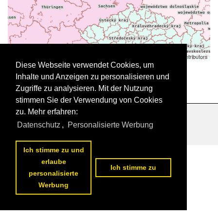
Leaflet
| ©
OpenStreetMap
contributors
Daten werden geladen
Diese Webseite verwendet Cookies, um
Inhalte und Anzeigen zu personalisieren und
Zugriffe zu analysieren. Mit der Nutzung
stimmen Sie der Verwendung von Cookies
zu. Mehr erfahren:
Datenschutzerklärung
|
Impressum
|
Kontakt
Datenschutz
,
Personalisierte Werbung
Ich stimme zu und
erlaube
Ich stimme zu
personalisierte
Werbung