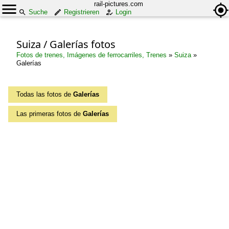
rail-pictures.com
Suche
Registrieren
Login
Suiza / Galerías fotos
Fotos de trenes, Imágenes de ferrocarriles, Trenes
»
Suiza
»
Galerías
Todas las fotos de
Galerías
Las primeras fotos de
Galerías