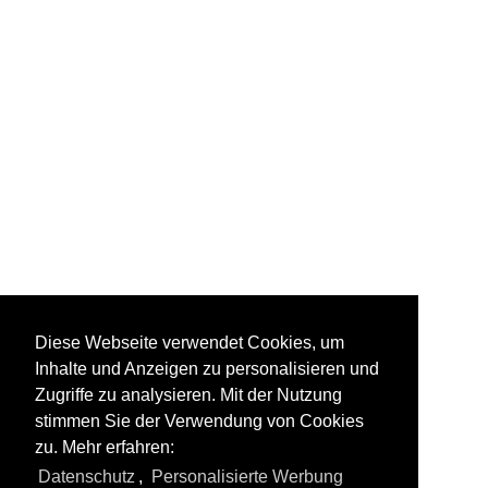
Various
Diese Webseite verwendet Cookies, um
Inhalte und Anzeigen zu personalisieren und
Zugriffe zu analysieren. Mit der Nutzung
stimmen Sie der Verwendung von Cookies
zu. Mehr erfahren:
Todas las fotos de
Locomotoras diésel
Datenschutz
,
Personalisierte Werbung