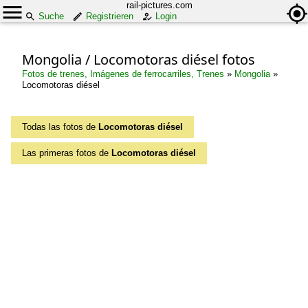
rail-pictures.com
Suche
Registrieren
Login
Mongolia / Locomotoras diésel fotos
Fotos de trenes, Imágenes de ferrocarriles, Trenes
»
Mongolia
»
Locomotoras diésel
Todas las fotos de
Locomotoras diésel
Las primeras fotos de
Locomotoras diésel