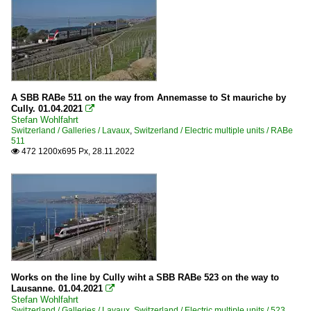
A SBB RABe 511 on the way from Annemasse to St mauriche by
Cully. 01.04.2021

Stefan Wohlfahrt
Switzerland / Galleries / Lavaux
,
Switzerland / Electric multiple units / RABe
511
472 1200x695 Px, 28.11.2022

Works on the line by Cully wiht a SBB RABe 523 on the way to
Lausanne. 01.04.2021

Stefan Wohlfahrt
Switzerland / Galleries / Lavaux
,
Switzerland / Electric multiple units / 523