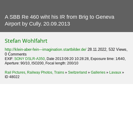
A SBB Re 460 wiht his IR from Brig to Geneva
Airport by Cully.
20.09.2013
Stefan Wohlfahrt
http://klein-aber-fein---imagination.startbilder.de/
28.11.2022, 532 Views,
0 Comments
EXIF:
SONY DSLR-A350
, Date 2013:09:20 10:28:28, Exposure time: 1/640,
Aperture: 90/10, ISO200, Focal length: 200/10
Rail Pictures, Railway Photos, Trains
»
Switzerland
»
Galleries
»
Lavaux
»
ID 48022